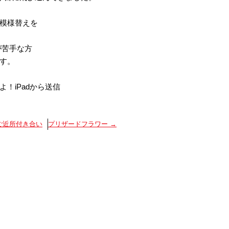
模様替えを
が苦手な方
す。
！iPadから送信
ご近所付き合い
プリザードフラワー
→