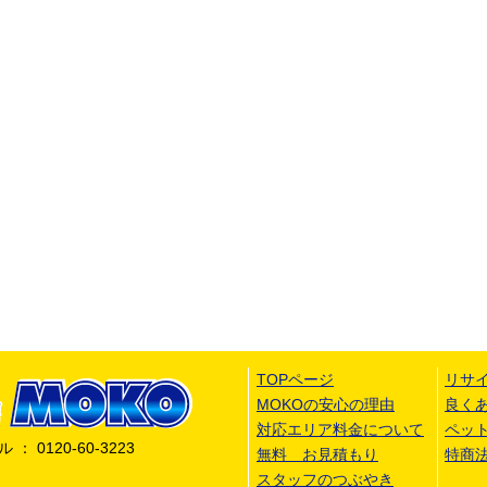
TOPページ
リサ
MOKOの安心の理由
良く
対応エリア料金について
ペッ
 0120-60-3223
無料 お見積もり
特商
スタッフのつぶやき