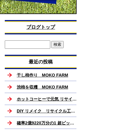
ブログトップ
最近の投稿
干し柿作り MOKO FARM
渋柿を収穫 MOKO FARM
ホットコーヒーで元気 リサイクル工房MOKO
DIY リメイク リサイクル工房MOKO
確率2億9220万分の1 超ビックリ