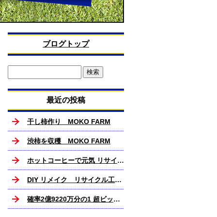
ブログトップ
最近の投稿
干し柿作り MOKO FARM
渋柿を収穫 MOKO FARM
ホットコーヒーで元気 リサイクル工房MOKO
DIY リメイク リサイクル工房MOKO
確率2億9220万分の1 超ビックリ