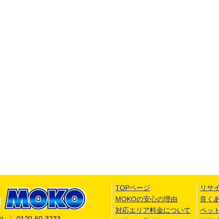
TOPページ
リサ
MOKOの安心の理由
良く
対応エリア料金について
ペッ
 0120-60-3223