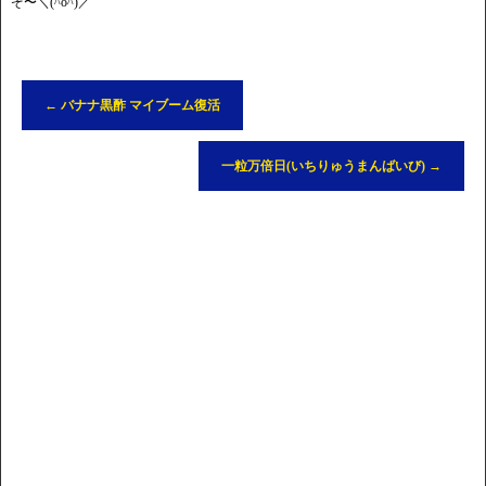
ぞ〜＼(^o^)／
←
バナナ黒酢 マイブーム復活
一粒万倍日(いちりゅうまんばいび)
→