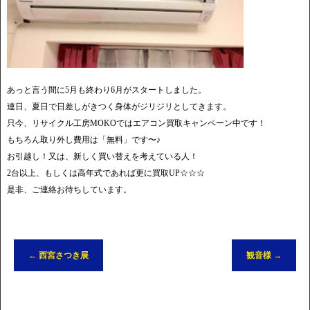
あっと言う間に5月も終わり6月がスタートしました。
連日、夏日で日差しがきつく身体がジリジリとしてきます。
只今、リサイクル工房MOKOではエアコン買取キャンペーン中です！
もちろん取り外し費用は「無料」です〜♪
お引越し！又は、新しく買い替えを考えている人！
2台以上、もしくは高年式であれば更に買取UP☆☆☆
是非、ご連絡お待ちしています。
←
西宮さつき展
観音様
→