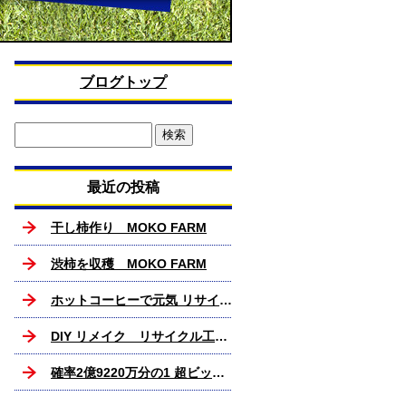
ブログトップ
最近の投稿
干し柿作り MOKO FARM
渋柿を収穫 MOKO FARM
ホットコーヒーで元気 リサイクル工房MOKO
DIY リメイク リサイクル工房MOKO
確率2億9220万分の1 超ビックリ