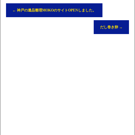
←
神戸の遺品整理MOKOのサイトOPENしました。
だし巻き卵
→