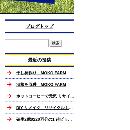
ブログトップ
最近の投稿
干し柿作り MOKO FARM
渋柿を収穫 MOKO FARM
ホットコーヒーで元気 リサイクル工房MOKO
DIY リメイク リサイクル工房MOKO
確率2億9220万分の1 超ビックリ