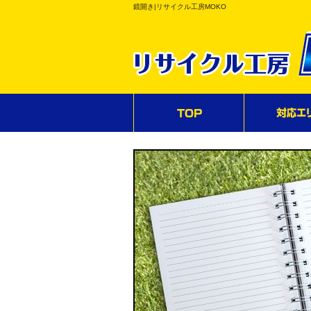
鏡開き|リサイクル工房MOKO