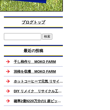
ブログトップ
最近の投稿
干し柿作り MOKO FARM
渋柿を収穫 MOKO FARM
ホットコーヒーで元気 リサイクル工房MOKO
DIY リメイク リサイクル工房MOKO
確率2億9220万分の1 超ビックリ