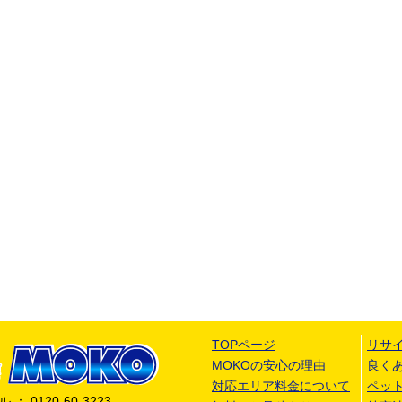
TOPページ
リサ
MOKOの安心の理由
良く
対応エリア料金について
ペッ
 0120-60-3223